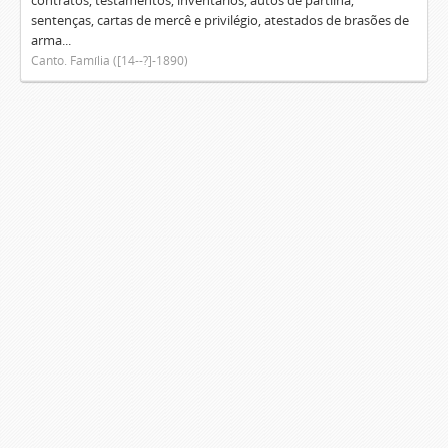
contratos, testamentos, inventários, autos de partilha,
sentenças, cartas de mercê e privilégio, atestados de brasões de
arma...
Canto. Família ([14--?]-1890)