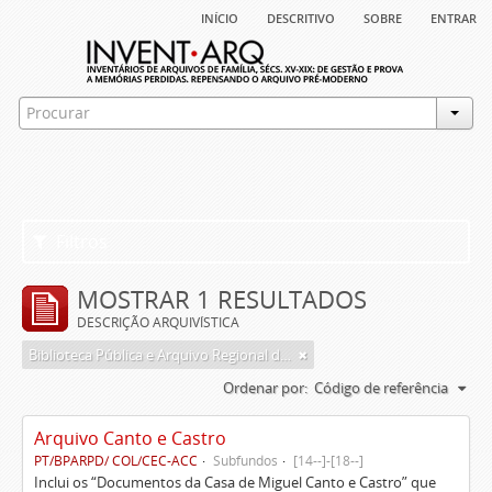
início
descritivo
sobre
entrar
Filtros
MOSTRAR 1 RESULTADOS
DESCRIÇÃO ARQUIVÍSTICA
Biblioteca Pública e Arquivo Regional de Ponta Delgada
Ordenar por:
Código de referência
Arquivo Canto e Castro
PT/BPARPD/ COL/CEC-ACC
Subfundos
[14--]-[18--]
Inclui os “Documentos da Casa de Miguel Canto e Castro” que