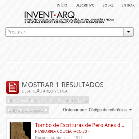
início
descritivo
sobre
entrar
Filtros
MOSTRAR 1 RESULTADOS
DESCRIÇÃO ARQUIVÍSTICA
Biblioteca Pública e Arquivo Regional de Ponta Delgada
Ordenar por:
Código de referência
Only digital objects
Tombo de Escrituras de Pero Anes do Canto
PT/BPARPD/ COL/CEC-ACC-20
Documento simples
1515