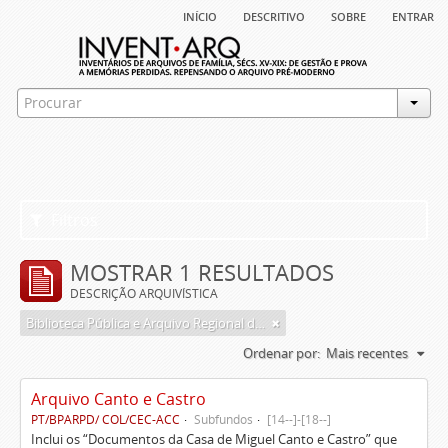
início
descritivo
sobre
entrar
Filtros
MOSTRAR 1 RESULTADOS
DESCRIÇÃO ARQUIVÍSTICA
Biblioteca Pública e Arquivo Regional de Ponta Delgada
Ordenar por:
Mais recentes
Arquivo Canto e Castro
PT/BPARPD/ COL/CEC-ACC
Subfundos
[14--]-[18--]
Inclui os “Documentos da Casa de Miguel Canto e Castro” que