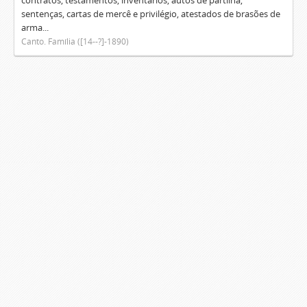
contratos, testamentos, inventários, autos de partilha,
sentenças, cartas de mercê e privilégio, atestados de brasões de
arma...
Canto. Família ([14--?]-1890)