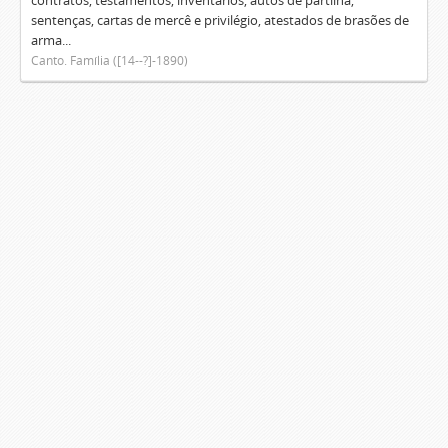
contratos, testamentos, inventários, autos de partilha,
sentenças, cartas de mercê e privilégio, atestados de brasões de
arma...
Canto. Família ([14--?]-1890)