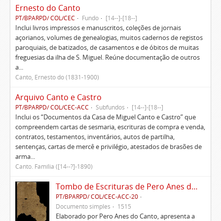
Ernesto do Canto
PT/BPARPD/ COL/CEC
Fundo
[14--]-[18--]
Inclui livros impressos e manuscritos, coleções de jornais
açorianos, volumes de genealogias, muitos cadernos de registos
paroquiais, de batizados, de casamentos e de óbitos de muitas
freguesias da ilha de S. Miguel. Reúne documentação de outros
a...
Canto, Ernesto do (1831-1900)
Arquivo Canto e Castro
PT/BPARPD/ COL/CEC-ACC
Subfundos
[14--]-[18--]
Inclui os “Documentos da Casa de Miguel Canto e Castro” que
compreendem cartas de sesmaria, escrituras de compra e venda,
contratos, testamentos, inventários, autos de partilha,
sentenças, cartas de mercê e privilégio, atestados de brasões de
arma...
Canto. Família ([14--?]-1890)
Tombo de Escrituras de Pero Anes do Canto
PT/BPARPD/ COL/CEC-ACC-20
Documento simples
1515
Elaborado por Pero Anes do Canto, apresenta a