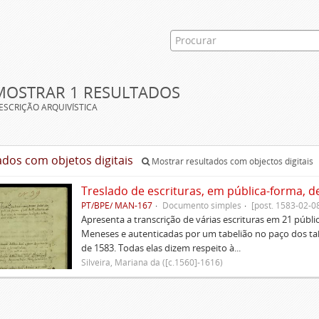
MOSTRAR 1 RESULTADOS
ESCRIÇÃO ARQUIVÍSTICA
ados com objetos digitais
Mostrar resultados com objectos digitais
Treslado de escrituras, em pública-forma, d
PT/BPE/ MAN-167
Documento simples
[post. 1583-02-0
Apresenta a transcrição de várias escrituras em 21 públi
Meneses e autenticadas por um tabelião no paço dos tabe
de 1583. Todas elas dizem respeito à...
Silveira, Mariana da ([c.1560]-1616)