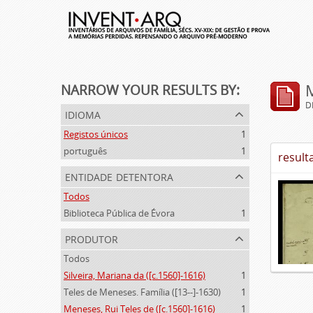
NARROW YOUR RESULTS BY:
D
idioma
Registos únicos
1
português
1
result
entidade detentora
Todos
Biblioteca Pública de Évora
1
produtor
Todos
Silveira, Mariana da ([c.1560]-1616)
1
Teles de Meneses. Família ([13--]-1630)
1
Meneses, Rui Teles de ([c.1560]-1616)
1