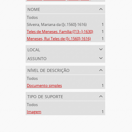
nome
Todos
Silveira, Mariana da ([c.1560]-1616)
1
Teles de Meneses. Família ([13--]-1630)
1
Meneses, Rui Teles de ([c.1560]-1616)
1
local
assunto
nível de descrição
Todos
Documento simples
1
tipo de suporte
Todos
Imagem
1