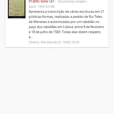
PT/BPE/ MAN-167
Documento simples
[post. 1583-02-08]
Apresenta a transcrição de várias escrituras em 21
públicas-formas, realizadas a pedido de Rui Teles
de Meneses e autenticadas por um tabelião no
paço dos tabeliães em Lisboa, entre 8 de fevereiro
e 18 de julho de 1583. Todas elas dizem respeito
à...
Silveira, Mariana da ([c.1560]-1616)