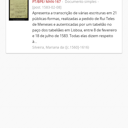
PT/BPE/ MAN-167
Documento simples
[post. 1583-02-08]
Apresenta a transcrição de várias escrituras em 21
públicas-formas, realizadas a pedido de Rui Teles
de Meneses e autenticadas por um tabelião no
paço dos tabeliães em Lisboa, entre 8 de fevereiro
e 18 de julho de 1583. Todas elas dizem respeito
à...
Silveira, Mariana da ([c.1560]-1616)