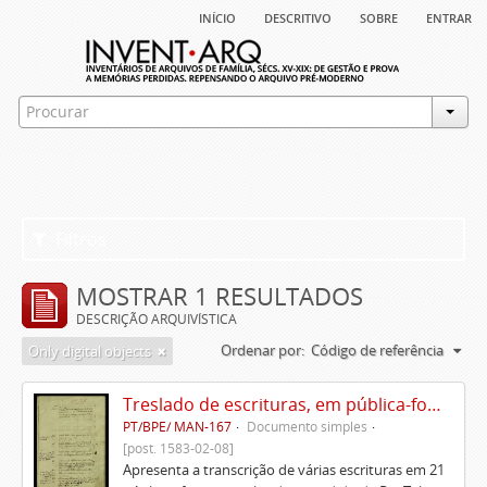
início
descritivo
sobre
entrar
Filtros
MOSTRAR 1 RESULTADOS
DESCRIÇÃO ARQUIVÍSTICA
Ordenar por:
Código de referência
Only digital objects
Treslado de escrituras, em pública-forma, de Rui Teles de Meneses
PT/BPE/ MAN-167
Documento simples
[post. 1583-02-08]
Apresenta a transcrição de várias escrituras em 21