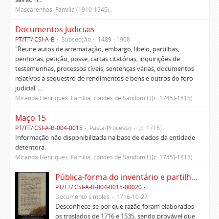
Mascarenhas. Família (1910-1945)
Documentos Judiciais
PT/TT/ CSI-A-B
Subsecção
1489 - 1908
"Reune autos de arrematação, embargo, libelo, partilhas,
penhoras, petição, posse, cartas citatórias, inquirições de
testemunhas, processos cíveis, sentenças várias, documentos
relativos a sequestro de rendimentos e bens e outros do foro
judicial"...
Miranda Henriques. Família, condes de Sandomil ([c. 1745]-1815)
Maço 15
PT/TT/ CSI-A-B-004-0015
Pasta/Processo
[c. 1716]
Informação não disponibilizada na base de dados da entidade
detentora.
Miranda Henriques. Família, condes de Sandomil ([c. 1745]-1815)
Pública-forma do inventário e partilhas dos bens de Vasco Queimado
PT/TT/ CSI-A-B-004-0015-00020
Documento simples
1716-10-27
Desconhece-se por que razão foram elaborados
os traslados de 1716 e 1535, sendo provável que