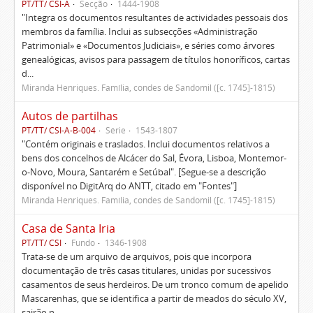
PT/TT/ CSI-A
Secção
1444-1908
"Integra os documentos resultantes de actividades pessoais dos
membros da família. Inclui as subsecções «Administração
Patrimonial» e «Documentos Judiciais», e séries como árvores
genealógicas, avisos para passagem de títulos honoríficos, cartas
d...
Miranda Henriques. Família, condes de Sandomil ([c. 1745]-1815)
Autos de partilhas
PT/TT/ CSI-A-B-004
Série
1543-1807
"Contém originais e traslados. Inclui documentos relativos a
bens dos concelhos de Alcácer do Sal, Évora, Lisboa, Montemor-
o-Novo, Moura, Santarém e Setúbal". [Segue-se a descrição
disponível no DigitArq do ANTT, citado em "Fontes"]
Miranda Henriques. Família, condes de Sandomil ([c. 1745]-1815)
Casa de Santa Iria
PT/TT/ CSI
Fundo
1346-1908
Trata-se de um arquivo de arquivos, pois que incorpora
documentação de três casas titulares, unidas por sucessivos
casamentos de seus herdeiros. De um tronco comum de apelido
Mascarenhas, que se identifica a partir de meados do século XV,
sairão n...