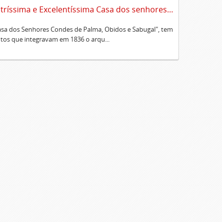
Sumário alfabético dos documentos existentes no Cartório da Ilustríssima e Excelentíssima Casa dos senhores condes de Palma, Óbidos e Sabugal
Casa dos Senhores Condes de Palma, Obidos e Sabugal", tem
os que integravam em 1836 o arqu...