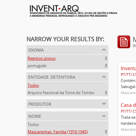
NARROW YOUR RESULTS BY:
D
idioma
Registos únicos
3
português
3
Invent
PT/TT/ C
entidade detentora
Contém 
Todos
Sabugal.
Arquivo Nacional da Torre do Tombo
3
Mascaren
produtor
Casa d
PT/TT/ C
nome
Trata-se
herdeiro
Todos
Mascaren
Mascarenhas. Família (1910-1945)
3