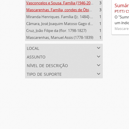
Vasconcelos e Sousa. Família (1946-2006)
3
Mascarenhas. Família, condes de Óbidos, Palma e Sabugal (1669-1910)
3
PT/TT/ C
Miranda Henriques. Família ([c. 1484]-[c.1745])
1
O "Summa
um índi
Câmara, José Joaquim Matoso Gago da (1775-1864)
1
Mascaren
Cruz, João Filipe da (flor. 1798-1827)
1
Mascarenhas, Manuel Assis (1778-1839)
1
local
assunto
nível de descrição
tipo de suporte