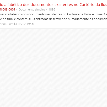
SI-003-0001
Documento simples
1836
rio alfabetico dos documentos existentes no Cartorio da Illma. e Exma. 
ce no final e contém 3153 entradas descrevendo sumariamente os document
has. Família (1910-1945)