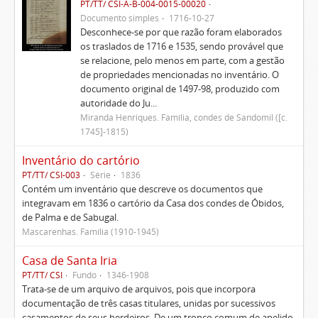
PT/TT/ CSI-A-B-004-0015-00020
Documento simples
1716-10-27
Desconhece-se por que razão foram elaborados
os traslados de 1716 e 1535, sendo provável que
se relacione, pelo menos em parte, com a gestão
de propriedades mencionadas no inventário. O
documento original de 1497-98, produzido com
autoridade do Ju...
Miranda Henriques. Família, condes de Sandomil ([c.
1745]-1815)
Inventário do cartório
PT/TT/ CSI-003
Série
1836
Contém um inventário que descreve os documentos que
integravam em 1836 o cartório da Casa dos condes de Óbidos,
de Palma e de Sabugal.
Mascarenhas. Família (1910-1945)
Casa de Santa Iria
PT/TT/ CSI
Fundo
1346-1908
Trata-se de um arquivo de arquivos, pois que incorpora
documentação de três casas titulares, unidas por sucessivos
casamentos de seus herdeiros. De um tronco comum de apelido