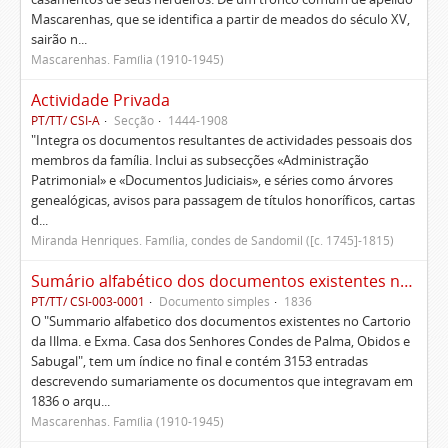
Mascarenhas, que se identifica a partir de meados do século XV,
sairão n...
Mascarenhas. Família (1910-1945)
Actividade Privada
PT/TT/ CSI-A
Secção
1444-1908
"Integra os documentos resultantes de actividades pessoais dos
membros da família. Inclui as subsecções «Administração
Patrimonial» e «Documentos Judiciais», e séries como árvores
genealógicas, avisos para passagem de títulos honoríficos, cartas
d...
Miranda Henriques. Família, condes de Sandomil ([c. 1745]-1815)
Sumário alfabético dos documentos existentes no Cartório da Ilustríssima e Excelentíssima Casa dos senhores condes de Palma, Óbidos e Sabugal
PT/TT/ CSI-003-0001
Documento simples
1836
O "Summario alfabetico dos documentos existentes no Cartorio
da Illma. e Exma. Casa dos Senhores Condes de Palma, Obidos e
Sabugal", tem um índice no final e contém 3153 entradas
descrevendo sumariamente os documentos que integravam em
1836 o arqu...
Mascarenhas. Família (1910-1945)