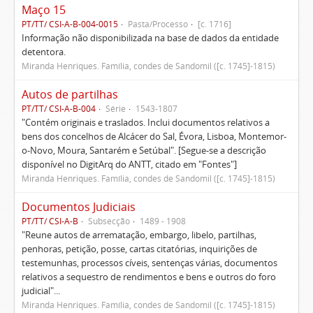
Maço 15
PT/TT/ CSI-A-B-004-0015
Pasta/Processo
[c. 1716]
Informação não disponibilizada na base de dados da entidade
detentora.
Miranda Henriques. Família, condes de Sandomil ([c. 1745]-1815)
Autos de partilhas
PT/TT/ CSI-A-B-004
Série
1543-1807
"Contém originais e traslados. Inclui documentos relativos a
bens dos concelhos de Alcácer do Sal, Évora, Lisboa, Montemor-
o-Novo, Moura, Santarém e Setúbal". [Segue-se a descrição
disponível no DigitArq do ANTT, citado em "Fontes"]
Miranda Henriques. Família, condes de Sandomil ([c. 1745]-1815)
Documentos Judiciais
PT/TT/ CSI-A-B
Subsecção
1489 - 1908
"Reune autos de arrematação, embargo, libelo, partilhas,
penhoras, petição, posse, cartas citatórias, inquirições de
testemunhas, processos cíveis, sentenças várias, documentos
relativos a sequestro de rendimentos e bens e outros do foro
judicial"...
Miranda Henriques. Família, condes de Sandomil ([c. 1745]-1815)