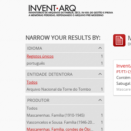
NARROW YOUR RESULTS BY:
D
idioma
Registos únicos
1
português
1
Invent
PT/TT/ C
entidade detentora
Contém 
Todos
Sabugal.
Arquivo Nacional da Torre do Tombo
1
Mascaren
produtor
Todos
Mascarenhas. Família (1910-1945)
1
Vasconcelos e Sousa. Família (1946-2006)
1
Mascarenhas. Família, condes de Óbidos, Palma e Sabugal (1669-1910)
1