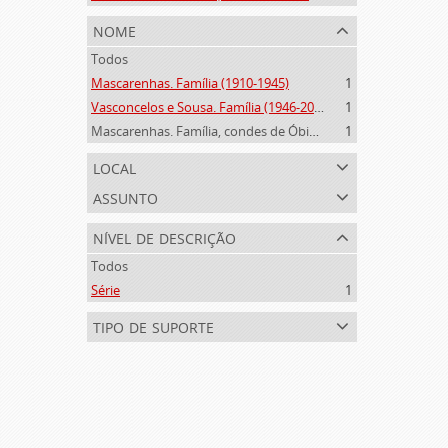
nome
Todos
Mascarenhas. Família (1910-1945)
1
Vasconcelos e Sousa. Família (1946-2006)
1
Mascarenhas. Família, condes de Óbidos, Palma e Sabugal (1669-1910)
1
local
assunto
nível de descrição
Todos
Série
1
tipo de suporte