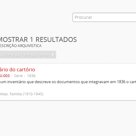
MOSTRAR 1 RESULTADOS
ESCRIÇÃO ARQUIVÍSTICA
Nacional da Torre do Tombo
ário do cartório
SI-003
Série
1836
um inventário que descreve os documentos que integravam em 1836 o cartó
has. Família (1910-1945)