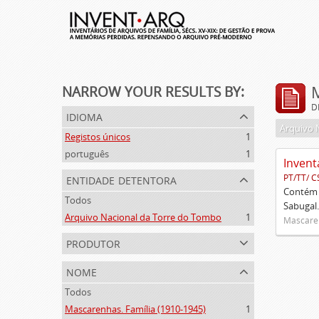
NARROW YOUR RESULTS BY:
D
idioma
Arquivo 
Registos únicos
1
português
1
Invent
entidade detentora
PT/TT/ C
Contém 
Todos
Sabugal.
Arquivo Nacional da Torre do Tombo
1
Mascaren
produtor
nome
Todos
Mascarenhas. Família (1910-1945)
1