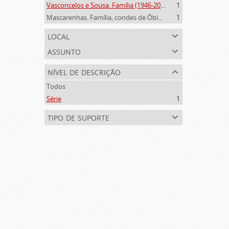
Vasconcelos e Sousa. Família (1946-2006)
1
Mascarenhas. Família, condes de Óbidos, Palma e Sabugal (1669-1910)
1
local
assunto
nível de descrição
Todos
Série
1
tipo de suporte