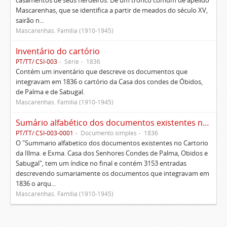
casamentos de seus herdeiros. De um tronco comum de apelido
Mascarenhas, que se identifica a partir de meados do século XV,
sairão n...
Mascarenhas. Família (1910-1945)
Inventário do cartório
PT/TT/ CSI-003
Série
1836
Contém um inventário que descreve os documentos que
integravam em 1836 o cartório da Casa dos condes de Óbidos,
de Palma e de Sabugal.
Mascarenhas. Família (1910-1945)
Sumário alfabético dos documentos existentes no Cartório da Ilustríssima e Excelentíssima Casa dos senhores condes de Palma, Óbidos e Sabugal
PT/TT/ CSI-003-0001
Documento simples
1836
O "Summario alfabetico dos documentos existentes no Cartorio
da Illma. e Exma. Casa dos Senhores Condes de Palma, Obidos e
Sabugal", tem um índice no final e contém 3153 entradas
descrevendo sumariamente os documentos que integravam em
1836 o arqu...
Mascarenhas. Família (1910-1945)