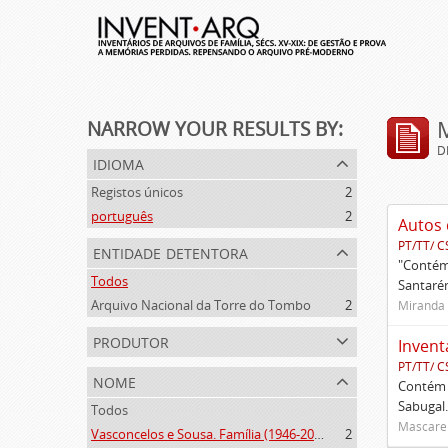
NARROW YOUR RESULTS BY:
D
idioma
Registos únicos
2
português
2
Autos 
PT/TT/ C
entidade detentora
"Contém 
Todos
Santarém
Arquivo Nacional da Torre do Tombo
2
Miranda 
produtor
Invent
PT/TT/ C
nome
Contém 
Sabugal.
Todos
Mascaren
Vasconcelos e Sousa. Família (1946-2006)
2