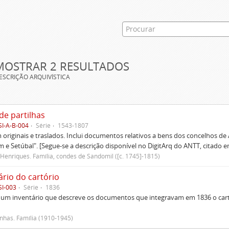
MOSTRAR 2 RESULTADOS
ESCRIÇÃO ARQUIVÍSTICA
de partilhas
SI-A-B-004
Série
1543-1807
originais e traslados. Inclui documentos relativos a bens dos concelhos de
 e Setúbal". [Segue-se a descrição disponível no DigitArq do ANTT, citado e
Henriques. Família, condes de Sandomil ([c. 1745]-1815)
ário do cartório
SI-003
Série
1836
um inventário que descreve os documentos que integravam em 1836 o cartó
has. Família (1910-1945)