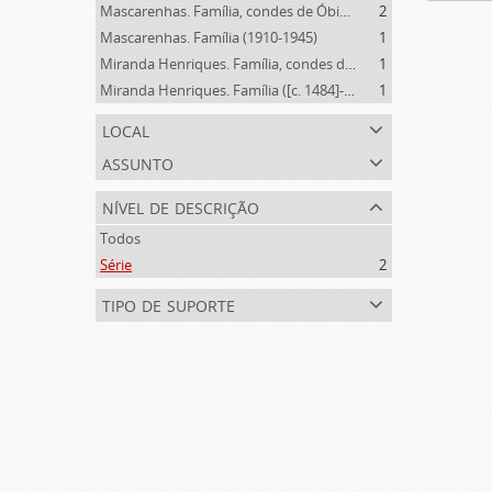
Mascarenhas. Família, condes de Óbidos, Palma e Sabugal (1669-1910)
2
Mascarenhas. Família (1910-1945)
1
Miranda Henriques. Família, condes de Sandomil ([c. 1745]-1815)
1
Miranda Henriques. Família ([c. 1484]-[c.1745])
1
local
assunto
nível de descrição
Todos
Série
2
tipo de suporte