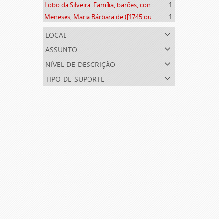
Lobo da Silveira. Família, barões, condes e marqueses de Alvito (1475-1910)
1
Meneses, Maria Bárbara de ([1745 ou 1751]-[post. 1784])
1
local
assunto
nível de descrição
tipo de suporte