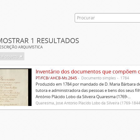
MOSTRAR 1 RESULTADOS
ESCRIÇÃO ARQUIVÍSTICA
tal objects
Inventário dos documentos que compõem o c
PT/FCB/ AHCB-Ms.2645
Documento simples
1784
Produzido em 1784 por mandado de D. Maria Bárbara de
tutora e administradora das pessoas e bens dos seus fi
António Plácido Lobo da Silveira Quaresma (1769-...
Quaresma, José António Plácido Lobo da Silveira (1769-1844