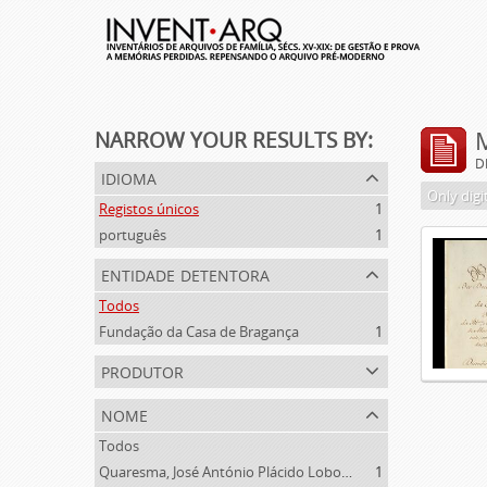
NARROW YOUR RESULTS BY:
D
idioma
Only digi
Registos únicos
1
português
1
entidade detentora
Todos
Fundação da Casa de Bragança
1
produtor
nome
Todos
Quaresma, José António Plácido Lobo da Silveira (1769-1844)
1