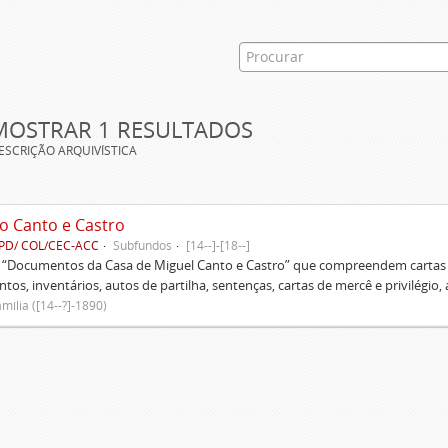
MOSTRAR 1 RESULTADOS
ESCRIÇÃO ARQUIVÍSTICA
o Canto e Castro
PD/ COL/CEC-ACC
Subfundos
[14--]-[18--]
s “Documentos da Casa de Miguel Canto e Castro” que compreendem cartas d
tos, inventários, autos de partilha, sentenças, cartas de mercê e privilégio,
mília ([14--?]-1890)