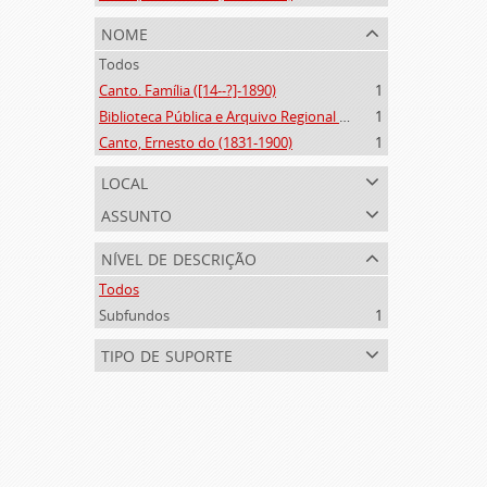
nome
Todos
Canto. Família ([14--?]-1890)
1
Biblioteca Pública e Arquivo Regional de Ponta Delgada (1841- )
1
Canto, Ernesto do (1831-1900)
1
local
assunto
nível de descrição
Todos
Subfundos
1
tipo de suporte