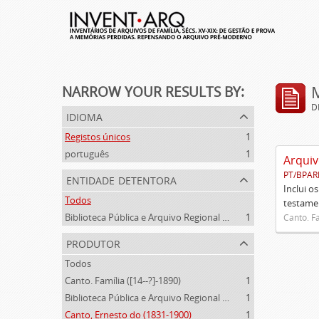
NARROW YOUR RESULTS BY:
D
idioma
Registos únicos
1
português
1
Arquiv
PT/BPAR
entidade detentora
Inclui o
Todos
testamen
Biblioteca Pública e Arquivo Regional de Ponta Delgada
1
Canto. Fa
produtor
Todos
Canto. Família ([14--?]-1890)
1
Biblioteca Pública e Arquivo Regional de Ponta Delgada (1841- )
1
Canto, Ernesto do (1831-1900)
1