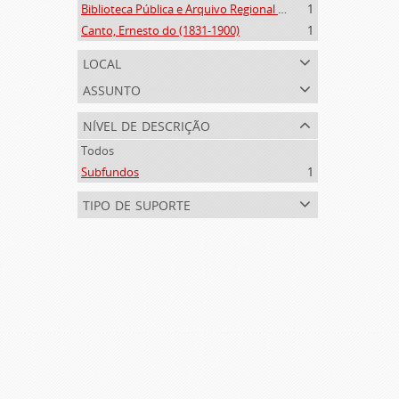
Biblioteca Pública e Arquivo Regional de Ponta Delgada (1841- )
1
Canto, Ernesto do (1831-1900)
1
local
assunto
nível de descrição
Todos
Subfundos
1
tipo de suporte