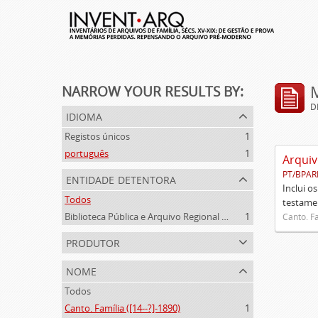
NARROW YOUR RESULTS BY:
D
idioma
Registos únicos
1
português
1
Arquiv
PT/BPAR
entidade detentora
Inclui o
Todos
testamen
Biblioteca Pública e Arquivo Regional de Ponta Delgada
1
Canto. Fa
produtor
nome
Todos
Canto. Família ([14--?]-1890)
1