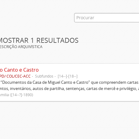
MOSTRAR 1 RESULTADOS
ESCRIÇÃO ARQUIVÍSTICA
o Canto e Castro
PD/ COL/CEC-ACC
Subfundos
[14--]-[18--]
s “Documentos da Casa de Miguel Canto e Castro” que compreendem cartas d
tos, inventários, autos de partilha, sentenças, cartas de mercê e privilégio,
mília ([14--?]-1890)