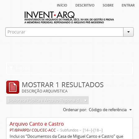
início
descritivo
sobre
entrar
Filtros
MOSTRAR 1 RESULTADOS
DESCRIÇÃO ARQUIVÍSTICA
Biblioteca Pública e Arquivo Regional de Ponta Delgada
Ordenar por:
Código de referência
Arquivo Canto e Castro
PT/BPARPD/ COL/CEC-ACC
Subfundos
[14--]-[18--]
Inclui os “Documentos da Casa de Miguel Canto e Castro” que