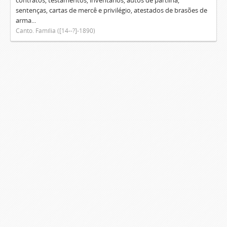
contratos, testamentos, inventários, autos de partilha,
sentenças, cartas de mercê e privilégio, atestados de brasões de
arma...
Canto. Família ([14--?]-1890)