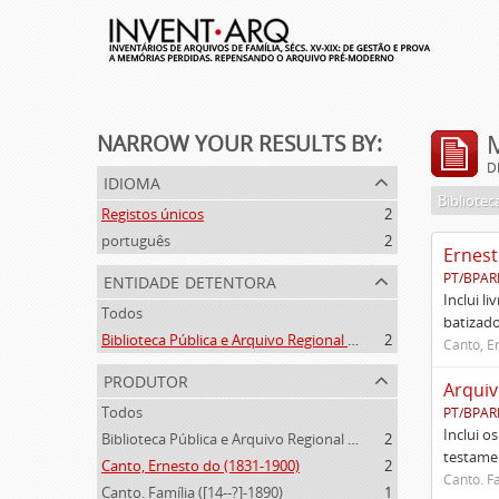
NARROW YOUR RESULTS BY:
D
idioma
Registos únicos
2
português
2
Ernest
entidade detentora
PT/BPAR
Inclui l
Todos
batizado
Biblioteca Pública e Arquivo Regional de Ponta Delgada
2
Canto, E
produtor
Arquiv
Todos
PT/BPAR
Inclui o
Biblioteca Pública e Arquivo Regional de Ponta Delgada (1841- )
2
testamen
Canto, Ernesto do (1831-1900)
2
Canto. Fa
Canto. Família ([14--?]-1890)
1