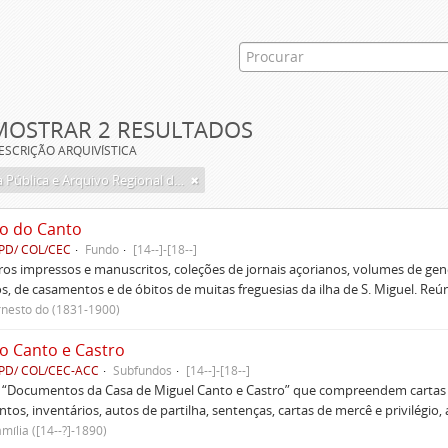
MOSTRAR 2 RESULTADOS
ESCRIÇÃO ARQUIVÍSTICA
Biblioteca Pública e Arquivo Regional de Ponta Delgada
o do Canto
PD/ COL/CEC
Fundo
[14--]-[18--]
ivros impressos e manuscritos, coleções de jornais açorianos, volumes de gen
s, de casamentos e de óbitos de muitas freguesias da ilha de S. Miguel. Re
rnesto do (1831-1900)
o Canto e Castro
PD/ COL/CEC-ACC
Subfundos
[14--]-[18--]
s “Documentos da Casa de Miguel Canto e Castro” que compreendem cartas d
tos, inventários, autos de partilha, sentenças, cartas de mercê e privilégio,
mília ([14--?]-1890)