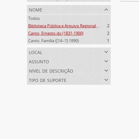
nome
Todos
Biblioteca Pública e Arquivo Regional de Ponta Delgada (1841- )
2
Canto, Ernesto do (1831-1900)
2
Canto. Família ([14--?]-1890)
1
local
assunto
nível de descrição
tipo de suporte