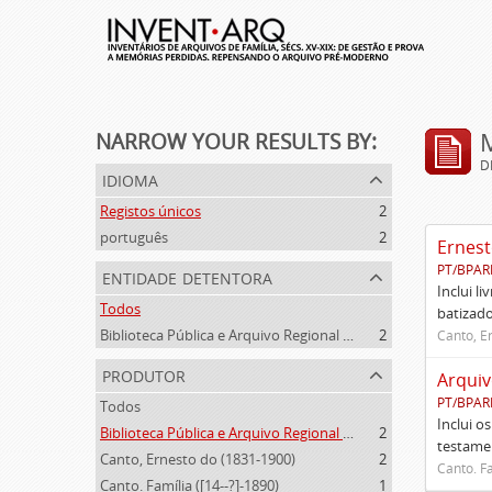
NARROW YOUR RESULTS BY:
D
idioma
Registos únicos
2
português
2
Ernest
PT/BPAR
entidade detentora
Inclui l
Todos
batizado
Biblioteca Pública e Arquivo Regional de Ponta Delgada
2
Canto, E
produtor
Arquiv
PT/BPAR
Todos
Inclui o
Biblioteca Pública e Arquivo Regional de Ponta Delgada (1841- )
2
testamen
Canto, Ernesto do (1831-1900)
2
Canto. Fa
Canto. Família ([14--?]-1890)
1