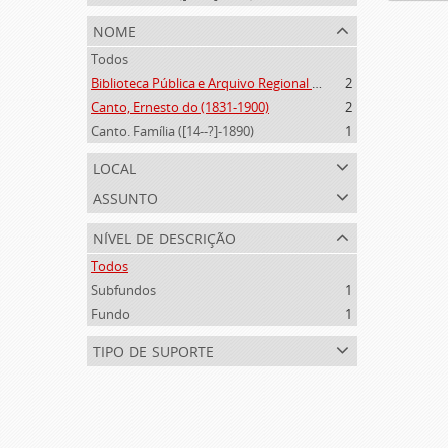
nome
Todos
Biblioteca Pública e Arquivo Regional de Ponta Delgada (1841- )
2
Canto, Ernesto do (1831-1900)
2
Canto. Família ([14--?]-1890)
1
local
assunto
nível de descrição
Todos
Subfundos
1
Fundo
1
tipo de suporte