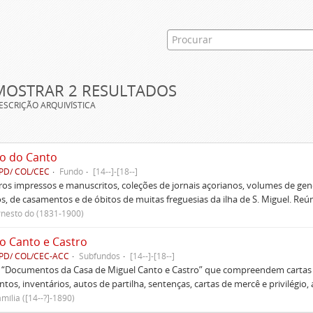
MOSTRAR 2 RESULTADOS
ESCRIÇÃO ARQUIVÍSTICA
o do Canto
PD/ COL/CEC
Fundo
[14--]-[18--]
ivros impressos e manuscritos, coleções de jornais açorianos, volumes de gen
s, de casamentos e de óbitos de muitas freguesias da ilha de S. Miguel. Re
rnesto do (1831-1900)
o Canto e Castro
PD/ COL/CEC-ACC
Subfundos
[14--]-[18--]
s “Documentos da Casa de Miguel Canto e Castro” que compreendem cartas d
tos, inventários, autos de partilha, sentenças, cartas de mercê e privilégio,
mília ([14--?]-1890)