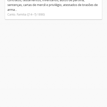
contratos, testamentos, inventários, autos de partilha,
sentenças, cartas de mercê e privilégio, atestados de brasões de
arma...
Canto. Família ([14--?]-1890)