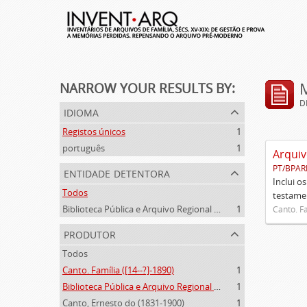
NARROW YOUR RESULTS BY:
D
idioma
Registos únicos
1
português
1
Arquiv
PT/BPAR
entidade detentora
Inclui o
Todos
testamen
Biblioteca Pública e Arquivo Regional de Ponta Delgada
1
Canto. Fa
produtor
Todos
Canto. Família ([14--?]-1890)
1
Biblioteca Pública e Arquivo Regional de Ponta Delgada (1841- )
1
Canto, Ernesto do (1831-1900)
1