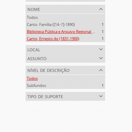
nome
Todos
Canto. Família ([14--?]-1890)
1
Biblioteca Pública e Arquivo Regional de Ponta Delgada (1841- )
1
Canto, Ernesto do (1831-1900)
1
local
assunto
nível de descrição
Todos
Subfundos
1
tipo de suporte