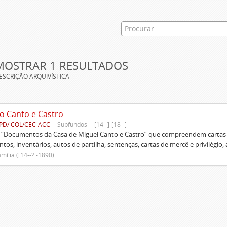
MOSTRAR 1 RESULTADOS
ESCRIÇÃO ARQUIVÍSTICA
o Canto e Castro
PD/ COL/CEC-ACC
Subfundos
[14--]-[18--]
s “Documentos da Casa de Miguel Canto e Castro” que compreendem cartas d
tos, inventários, autos de partilha, sentenças, cartas de mercê e privilégio,
mília ([14--?]-1890)