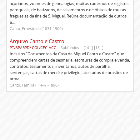
açorianos, volumes de genealogias, muitos cadernos de registos
paroquiais, de batizados, de casamentos e de óbitos de muitas
freguesias da ilha de S. Miguel. Reúne documentação de outros
a...
Canto, Ernesto do (1831-1900)
Arquivo Canto e Castro
PT/BPARPD/ COL/CEC-ACC
Subfundos
[14--]-[18--]
Inclui os “Documentos da Casa de Miguel Canto e Castro” que
compreendem cartas de sesmaria, escrituras de compra e venda,
contratos, testamentos, inventários, autos de partilha,
sentenças, cartas de mercê e privilégio, atestados de brasões de
arma...
Canto. Família ([14--?]-1890)