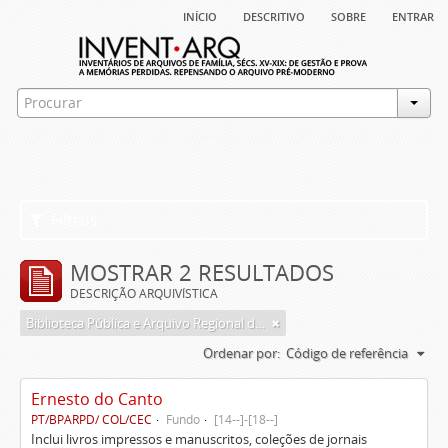
início
descritivo
sobre
entrar
Filtros
MOSTRAR 2 RESULTADOS
DESCRIÇÃO ARQUIVÍSTICA
Biblioteca Pública e Arquivo Regional de Ponta Delgada
Ordenar por:
Código de referência
Ernesto do Canto
PT/BPARPD/ COL/CEC
Fundo
[14--]-[18--]
Inclui livros impressos e manuscritos, coleções de jornais