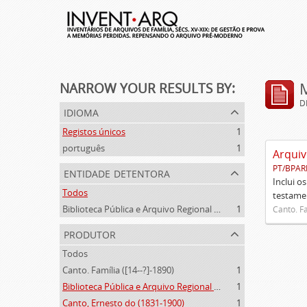
NARROW YOUR RESULTS BY:
D
idioma
Registos únicos
1
português
1
Arquiv
PT/BPAR
entidade detentora
Inclui o
Todos
testamen
Biblioteca Pública e Arquivo Regional de Ponta Delgada
1
Canto. Fa
produtor
Todos
Canto. Família ([14--?]-1890)
1
Biblioteca Pública e Arquivo Regional de Ponta Delgada (1841- )
1
Canto, Ernesto do (1831-1900)
1