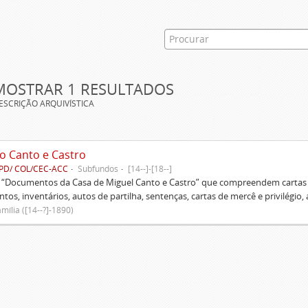
MOSTRAR 1 RESULTADOS
ESCRIÇÃO ARQUIVÍSTICA
o Canto e Castro
PD/ COL/CEC-ACC
Subfundos
[14--]-[18--]
s “Documentos da Casa de Miguel Canto e Castro” que compreendem cartas d
tos, inventários, autos de partilha, sentenças, cartas de mercê e privilégio,
mília ([14--?]-1890)