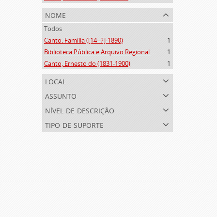
nome
Todos
Canto. Família ([14--?]-1890)
1
Biblioteca Pública e Arquivo Regional de Ponta Delgada (1841- )
1
Canto, Ernesto do (1831-1900)
1
local
assunto
nível de descrição
tipo de suporte