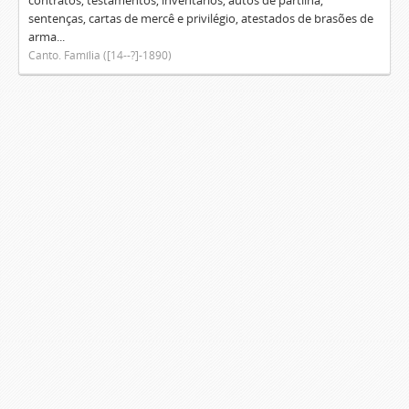
contratos, testamentos, inventários, autos de partilha,
sentenças, cartas de mercê e privilégio, atestados de brasões de
arma...
Canto. Família ([14--?]-1890)