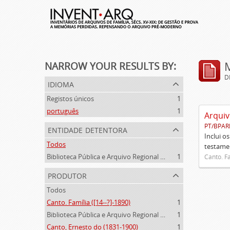
NARROW YOUR RESULTS BY:
D
idioma
Registos únicos
1
português
1
Arquiv
PT/BPAR
entidade detentora
Inclui o
Todos
testamen
Biblioteca Pública e Arquivo Regional de Ponta Delgada
1
Canto. Fa
produtor
Todos
Canto. Família ([14--?]-1890)
1
Biblioteca Pública e Arquivo Regional de Ponta Delgada (1841- )
1
Canto, Ernesto do (1831-1900)
1