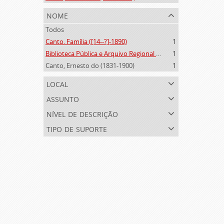
nome
Todos
Canto. Família ([14--?]-1890)
1
Biblioteca Pública e Arquivo Regional de Ponta Delgada (1841- )
1
Canto, Ernesto do (1831-1900)
1
local
assunto
nível de descrição
tipo de suporte