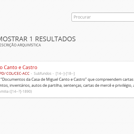
MOSTRAR 1 RESULTADOS
ESCRIÇÃO ARQUIVÍSTICA
o Canto e Castro
PD/ COL/CEC-ACC
Subfundos
[14--]-[18--]
s “Documentos da Casa de Miguel Canto e Castro” que compreendem cartas d
tos, inventários, autos de partilha, sentenças, cartas de mercê e privilégio,
mília ([14--?]-1890)