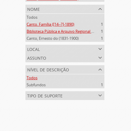
nome
Todos
Canto. Família ([14--?]-1890)
1
Biblioteca Pública e Arquivo Regional de Ponta Delgada (1841- )
1
Canto, Ernesto do (1831-1900)
1
local
assunto
nível de descrição
Todos
Subfundos
1
tipo de suporte