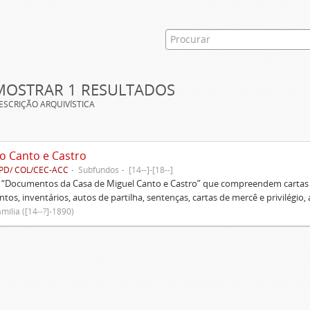
MOSTRAR 1 RESULTADOS
ESCRIÇÃO ARQUIVÍSTICA
o Canto e Castro
PD/ COL/CEC-ACC
Subfundos
[14--]-[18--]
s “Documentos da Casa de Miguel Canto e Castro” que compreendem cartas d
tos, inventários, autos de partilha, sentenças, cartas de mercê e privilégio,
mília ([14--?]-1890)