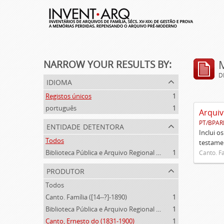
NARROW YOUR RESULTS BY:
D
idioma
Registos únicos
1
português
1
Arquiv
PT/BPAR
entidade detentora
Inclui o
Todos
testamen
Biblioteca Pública e Arquivo Regional de Ponta Delgada
1
Canto. Fa
produtor
Todos
Canto. Família ([14--?]-1890)
1
Biblioteca Pública e Arquivo Regional de Ponta Delgada (1841- )
1
Canto, Ernesto do (1831-1900)
1