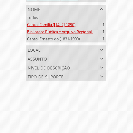
nome
Todos
Canto. Família ([14--?]-1890)
1
Biblioteca Pública e Arquivo Regional de Ponta Delgada (1841- )
1
Canto, Ernesto do (1831-1900)
1
local
assunto
nível de descrição
tipo de suporte