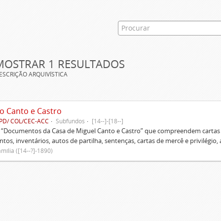
MOSTRAR 1 RESULTADOS
ESCRIÇÃO ARQUIVÍSTICA
o Canto e Castro
PD/ COL/CEC-ACC
Subfundos
[14--]-[18--]
s “Documentos da Casa de Miguel Canto e Castro” que compreendem cartas d
tos, inventários, autos de partilha, sentenças, cartas de mercê e privilégio,
mília ([14--?]-1890)