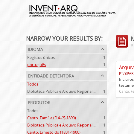
NARROW YOUR RESULTS BY:
D
idioma
Registos únicos
1
português
1
Arquiv
PT/BPAR
entidade detentora
Inclui o
Todos
testamen
Biblioteca Pública e Arquivo Regional de Ponta Delgada
1
Canto. Fa
produtor
Todos
Canto. Família ([14--?]-1890)
1
Biblioteca Pública e Arquivo Regional de Ponta Delgada (1841- )
1
Canto, Ernesto do (1831-1900)
1