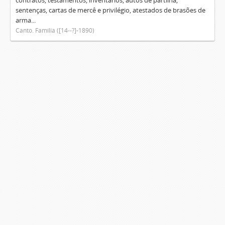
contratos, testamentos, inventários, autos de partilha,
sentenças, cartas de mercê e privilégio, atestados de brasões de
arma...
Canto. Família ([14--?]-1890)