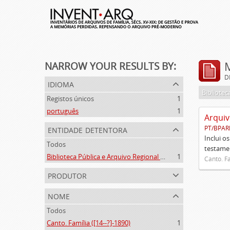
NARROW YOUR RESULTS BY:
D
idioma
Registos únicos
1
português
1
Arquiv
entidade detentora
PT/BPAR
Inclui o
Todos
testamen
Biblioteca Pública e Arquivo Regional de Ponta Delgada
1
Canto. Fa
produtor
nome
Todos
Canto. Família ([14--?]-1890)
1