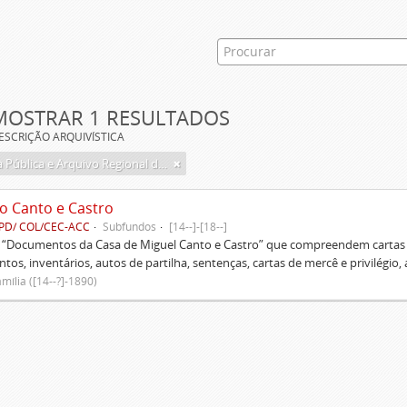
MOSTRAR 1 RESULTADOS
ESCRIÇÃO ARQUIVÍSTICA
Biblioteca Pública e Arquivo Regional de Ponta Delgada
o Canto e Castro
PD/ COL/CEC-ACC
Subfundos
[14--]-[18--]
s “Documentos da Casa de Miguel Canto e Castro” que compreendem cartas d
tos, inventários, autos de partilha, sentenças, cartas de mercê e privilégio,
mília ([14--?]-1890)