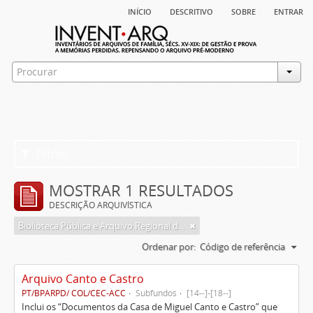
início
descritivo
sobre
entrar
Filtros
MOSTRAR 1 RESULTADOS
DESCRIÇÃO ARQUIVÍSTICA
Biblioteca Pública e Arquivo Regional de Ponta Delgada
Ordenar por:
Código de referência
Arquivo Canto e Castro
PT/BPARPD/ COL/CEC-ACC
Subfundos
[14--]-[18--]
Inclui os “Documentos da Casa de Miguel Canto e Castro” que