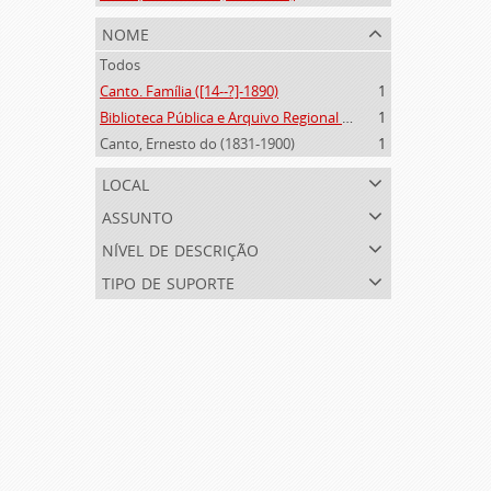
nome
Todos
Canto. Família ([14--?]-1890)
1
Biblioteca Pública e Arquivo Regional de Ponta Delgada (1841- )
1
Canto, Ernesto do (1831-1900)
1
local
assunto
nível de descrição
tipo de suporte