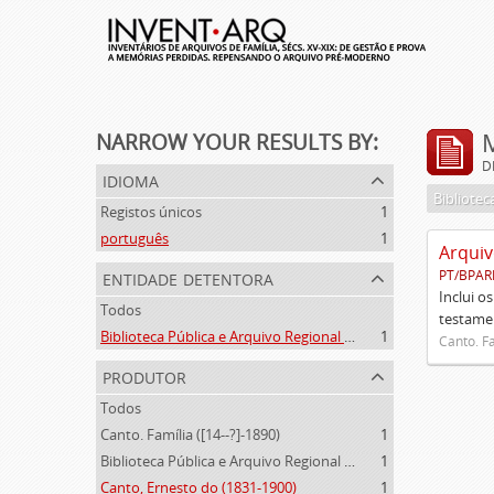
NARROW YOUR RESULTS BY:
D
idioma
Registos únicos
1
português
1
Arquiv
entidade detentora
PT/BPAR
Inclui o
Todos
testamen
Biblioteca Pública e Arquivo Regional de Ponta Delgada
1
Canto. Fa
produtor
Todos
Canto. Família ([14--?]-1890)
1
Biblioteca Pública e Arquivo Regional de Ponta Delgada (1841- )
1
Canto, Ernesto do (1831-1900)
1