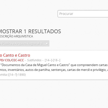
MOSTRAR 1 RESULTADOS
ESCRIÇÃO ARQUIVÍSTICA
Biblioteca Pública e Arquivo Regional de Ponta Delgada
o Canto e Castro
PD/ COL/CEC-ACC
Subfundos
[14--]-[18--]
s “Documentos da Casa de Miguel Canto e Castro” que compreendem cartas d
tos, inventários, autos de partilha, sentenças, cartas de mercê e privilégio,
mília ([14--?]-1890)