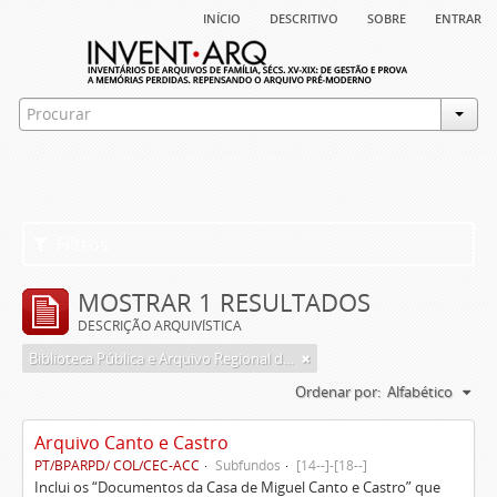
início
descritivo
sobre
entrar
Filtros
MOSTRAR 1 RESULTADOS
DESCRIÇÃO ARQUIVÍSTICA
Biblioteca Pública e Arquivo Regional de Ponta Delgada
Ordenar por:
Alfabético
Arquivo Canto e Castro
PT/BPARPD/ COL/CEC-ACC
Subfundos
[14--]-[18--]
Inclui os “Documentos da Casa de Miguel Canto e Castro” que