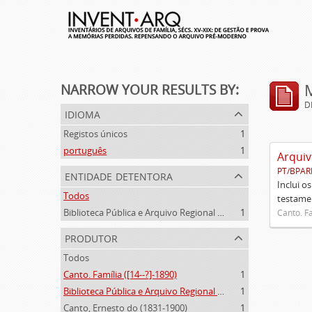
NARROW YOUR RESULTS BY:
D
idioma
Registos únicos
1
português
1
Arquiv
PT/BPAR
entidade detentora
Inclui o
Todos
testamen
Biblioteca Pública e Arquivo Regional de Ponta Delgada
1
Canto. Fa
produtor
Todos
Canto. Família ([14--?]-1890)
1
Biblioteca Pública e Arquivo Regional de Ponta Delgada (1841- )
1
Canto, Ernesto do (1831-1900)
1