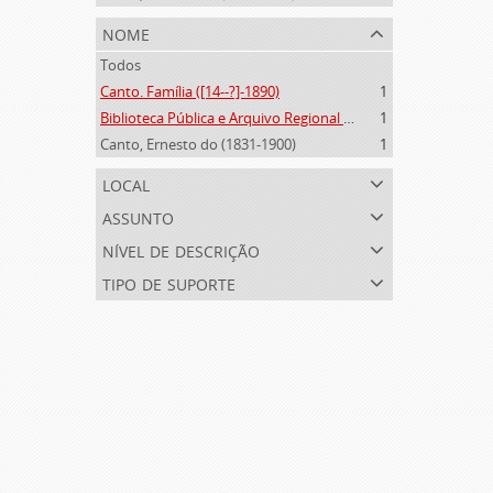
nome
Todos
Canto. Família ([14--?]-1890)
1
Biblioteca Pública e Arquivo Regional de Ponta Delgada (1841- )
1
Canto, Ernesto do (1831-1900)
1
local
assunto
nível de descrição
tipo de suporte