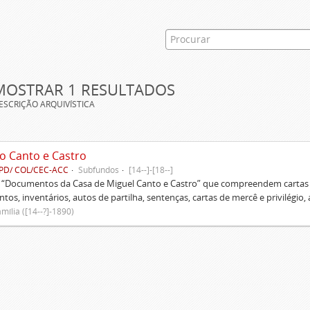
MOSTRAR 1 RESULTADOS
ESCRIÇÃO ARQUIVÍSTICA
o Canto e Castro
PD/ COL/CEC-ACC
Subfundos
[14--]-[18--]
s “Documentos da Casa de Miguel Canto e Castro” que compreendem cartas d
tos, inventários, autos de partilha, sentenças, cartas de mercê e privilégio,
mília ([14--?]-1890)