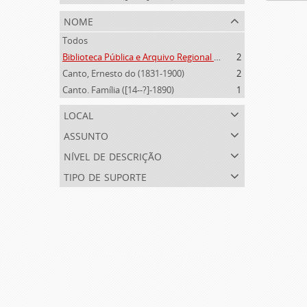
nome
Todos
Biblioteca Pública e Arquivo Regional de Ponta Delgada (1841- )
2
Canto, Ernesto do (1831-1900)
2
Canto. Família ([14--?]-1890)
1
local
assunto
nível de descrição
tipo de suporte