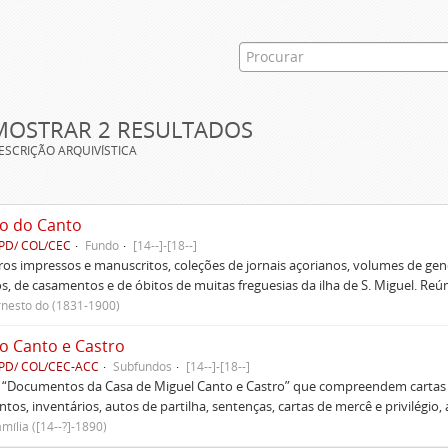
MOSTRAR 2 RESULTADOS
ESCRIÇÃO ARQUIVÍSTICA
o do Canto
PD/ COL/CEC
Fundo
[14--]-[18--]
ivros impressos e manuscritos, coleções de jornais açorianos, volumes de gen
s, de casamentos e de óbitos de muitas freguesias da ilha de S. Miguel. Re
rnesto do (1831-1900)
o Canto e Castro
PD/ COL/CEC-ACC
Subfundos
[14--]-[18--]
s “Documentos da Casa de Miguel Canto e Castro” que compreendem cartas d
tos, inventários, autos de partilha, sentenças, cartas de mercê e privilégio,
mília ([14--?]-1890)