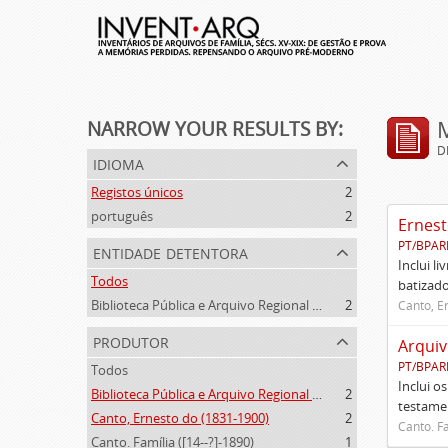
NARROW YOUR RESULTS BY:
D
idioma
Registos únicos
2
português
2
Ernest
PT/BPAR
entidade detentora
Inclui l
Todos
batizado
Biblioteca Pública e Arquivo Regional de Ponta Delgada
2
Canto, E
produtor
Arquiv
PT/BPAR
Todos
Inclui o
Biblioteca Pública e Arquivo Regional de Ponta Delgada (1841- )
2
testamen
Canto, Ernesto do (1831-1900)
2
Canto. Fa
Canto. Família ([14--?]-1890)
1