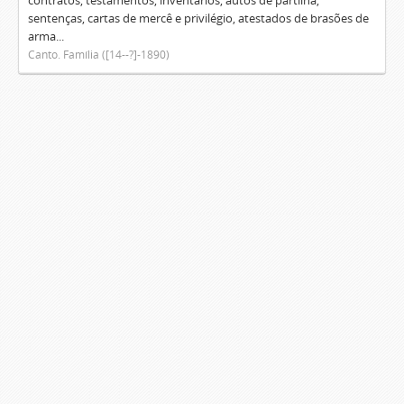
contratos, testamentos, inventários, autos de partilha,
sentenças, cartas de mercê e privilégio, atestados de brasões de
arma...
Canto. Família ([14--?]-1890)