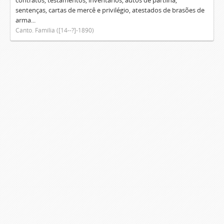
contratos, testamentos, inventários, autos de partilha,
sentenças, cartas de mercê e privilégio, atestados de brasões de
arma...
Canto. Família ([14--?]-1890)