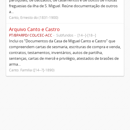
paroquiais, de batizados, de casamentos e de óbitos de muitas
freguesias da ilha de S. Miguel. Reúne documentação de outros
a...
Canto, Ernesto do (1831-1900)
Arquivo Canto e Castro
PT/BPARPD/ COL/CEC-ACC
Subfundos
[14--]-[18--]
Inclui os “Documentos da Casa de Miguel Canto e Castro” que
compreendem cartas de sesmaria, escrituras de compra e venda,
contratos, testamentos, inventários, autos de partilha,
sentenças, cartas de mercê e privilégio, atestados de brasões de
arma...
Canto. Família ([14--?]-1890)