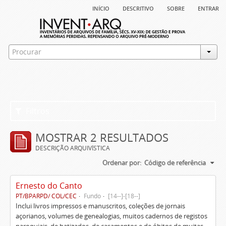
início
descritivo
sobre
entrar
Filtros
MOSTRAR 2 RESULTADOS
DESCRIÇÃO ARQUIVÍSTICA
Ordenar por:
Código de referência
Ernesto do Canto
PT/BPARPD/ COL/CEC
Fundo
[14--]-[18--]
Inclui livros impressos e manuscritos, coleções de jornais
açorianos, volumes de genealogias, muitos cadernos de registos