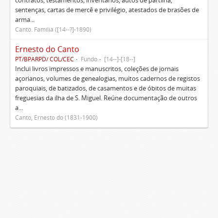
contratos, testamentos, inventários, autos de partilha,
sentenças, cartas de mercê e privilégio, atestados de brasões de
arma...
Canto. Família ([14--?]-1890)
Ernesto do Canto
PT/BPARPD/ COL/CEC
Fundo
[14--]-[18--]
Inclui livros impressos e manuscritos, coleções de jornais
açorianos, volumes de genealogias, muitos cadernos de registos
paroquiais, de batizados, de casamentos e de óbitos de muitas
freguesias da ilha de S. Miguel. Reúne documentação de outros
a...
Canto, Ernesto do (1831-1900)