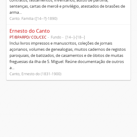
contratos, testamentos, inventários, autos de partilha,
sentenças, cartas de mercê e privilégio, atestados de brasões de
arma...
Canto. Família ([14--?]-1890)
Ernesto do Canto
PT/BPARPD/ COL/CEC
Fundo
[14--]-[18--]
Inclui livros impressos e manuscritos, coleções de jornais
açorianos, volumes de genealogias, muitos cadernos de registos
paroquiais, de batizados, de casamentos e de óbitos de muitas
freguesias da ilha de S. Miguel. Reúne documentação de outros
a...
Canto, Ernesto do (1831-1900)