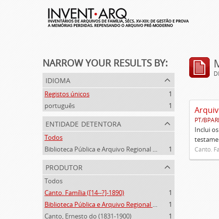
NARROW YOUR RESULTS BY:
D
idioma
Registos únicos
1
português
1
Arquiv
PT/BPAR
entidade detentora
Inclui o
Todos
testamen
Biblioteca Pública e Arquivo Regional de Ponta Delgada
1
Canto. Fa
produtor
Todos
Canto. Família ([14--?]-1890)
1
Biblioteca Pública e Arquivo Regional de Ponta Delgada (1841- )
1
Canto, Ernesto do (1831-1900)
1