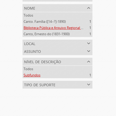
nome
Todos
Canto. Família ([14--?]-1890)
1
Biblioteca Pública e Arquivo Regional de Ponta Delgada (1841- )
1
Canto, Ernesto do (1831-1900)
1
local
assunto
nível de descrição
Todos
Subfundos
1
tipo de suporte