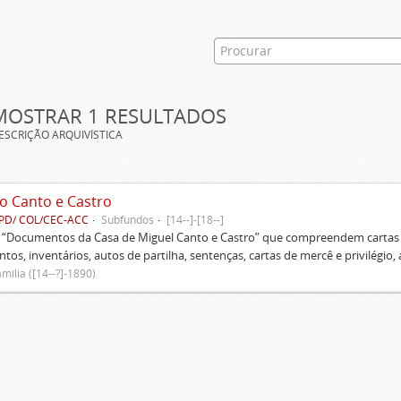
MOSTRAR 1 RESULTADOS
ESCRIÇÃO ARQUIVÍSTICA
o Canto e Castro
PD/ COL/CEC-ACC
Subfundos
[14--]-[18--]
s “Documentos da Casa de Miguel Canto e Castro” que compreendem cartas d
tos, inventários, autos de partilha, sentenças, cartas de mercê e privilégio,
mília ([14--?]-1890)