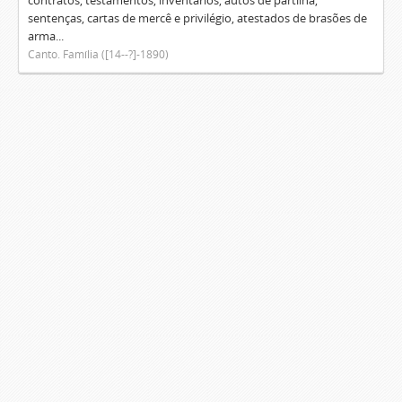
contratos, testamentos, inventários, autos de partilha,
sentenças, cartas de mercê e privilégio, atestados de brasões de
arma...
Canto. Família ([14--?]-1890)