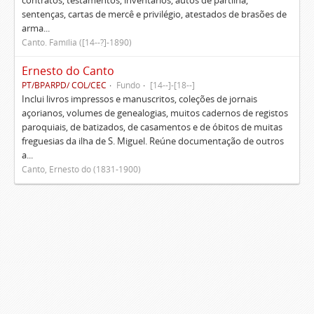
contratos, testamentos, inventários, autos de partilha,
sentenças, cartas de mercê e privilégio, atestados de brasões de
arma...
Canto. Família ([14--?]-1890)
Ernesto do Canto
PT/BPARPD/ COL/CEC
Fundo
[14--]-[18--]
Inclui livros impressos e manuscritos, coleções de jornais
açorianos, volumes de genealogias, muitos cadernos de registos
paroquiais, de batizados, de casamentos e de óbitos de muitas
freguesias da ilha de S. Miguel. Reúne documentação de outros
a...
Canto, Ernesto do (1831-1900)