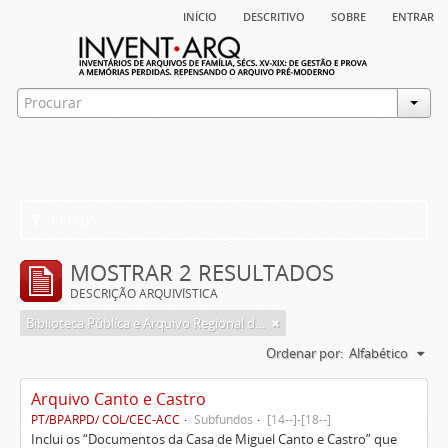
início
descritivo
sobre
entrar
Filtros
MOSTRAR 2 RESULTADOS
DESCRIÇÃO ARQUIVÍSTICA
Biblioteca Pública e Arquivo Regional de Ponta Delgada
Ordenar por:
Alfabético
Arquivo Canto e Castro
PT/BPARPD/ COL/CEC-ACC
Subfundos
[14--]-[18--]
Inclui os “Documentos da Casa de Miguel Canto e Castro” que