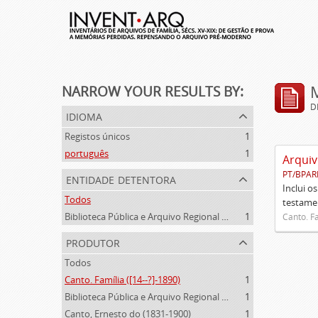
NARROW YOUR RESULTS BY:
D
idioma
Registos únicos
1
português
1
Arquiv
PT/BPAR
entidade detentora
Inclui o
Todos
testamen
Biblioteca Pública e Arquivo Regional de Ponta Delgada
1
Canto. Fa
produtor
Todos
Canto. Família ([14--?]-1890)
1
Biblioteca Pública e Arquivo Regional de Ponta Delgada (1841- )
1
Canto, Ernesto do (1831-1900)
1