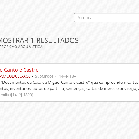
MOSTRAR 1 RESULTADOS
ESCRIÇÃO ARQUIVÍSTICA
o Canto e Castro
PD/ COL/CEC-ACC
Subfundos
[14--]-[18--]
s “Documentos da Casa de Miguel Canto e Castro” que compreendem cartas d
tos, inventários, autos de partilha, sentenças, cartas de mercê e privilégio,
mília ([14--?]-1890)