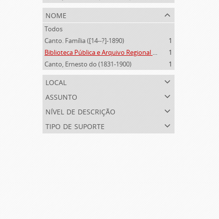
nome
Todos
Canto. Família ([14--?]-1890)
1
Biblioteca Pública e Arquivo Regional de Ponta Delgada (1841- )
1
Canto, Ernesto do (1831-1900)
1
local
assunto
nível de descrição
tipo de suporte